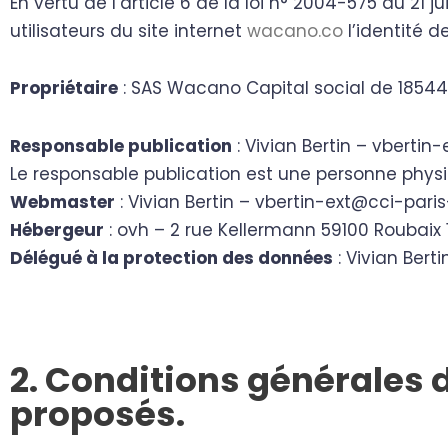
En vertu de l’article 6 de la loi n° 2004-575 du 21
utilisateurs du site internet
wacano.co
l’identité d
Propriétaire
: SAS Wacano Capital social de 185440
Responsable publication
: Vivian Bertin – vbertin-
Le responsable publication est une personne phys
Webmaster
: Vivian Bertin – vbertin-ext@cci-paris-
Hébergeur
: ovh – 2 rue Kellermann 59100 Roubaix 
Délégué à la protection des données
: Vivian Bert
2. Conditions générales d
proposés.