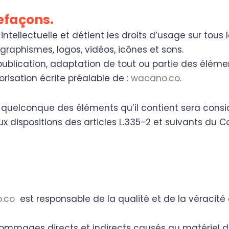
refaçons.
 intellectuelle et détient les droits d’usage sur tou
 graphismes, logos, vidéos, icônes et sons.
ublication, adaptation de tout ou partie des élément
orisation écrite préalable de :
wacano.co
.
un quelconque des éléments qu’il contient sera con
dispositions des articles L.335-2 et suivants du C
.co
est responsable de la qualité et de la véracité 
mmages directs et indirects causés au matériel de l’