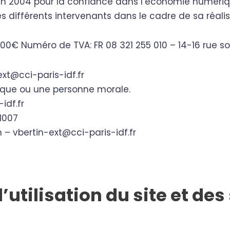
 juin 2004 pour la confiance dans l’économie numériqu
es différents intervenants dans le cadre de sa réalis
0€ Numéro de TVA: FR 08 321 255 010 – 14-16 rue sole
ext@cci-paris-idf.fr
ique ou une personne morale.
idf.fr
1007
in – vbertin-ext@cci-paris-idf.fr
’utilisation du site et des