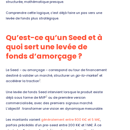
structurée, mathématique presque.
Comprendre cette logique, c’est déjà faire un pas vers une
levée de fonds plus stratégique.
Qu’est-ce qu’un Seed et à
quoi sert une levée de
fonds d’amorçage ?
Le Seed – ou amorçage – correspond au tour de financement
1
destiné à valider un marché, structurer un
go-to-market
et
2
accélérer la traction
.
Une levée de fonds Seed intervient lorsque le produit existe
3
déjà sous forme de MVP
ou de première version
commercialisée, avec des premiers signaux marché.
L’objectif : transformer une vision en dynamique mesurable.
Les montants varient
généralement entre 800 K€ et 5 M€
,
parfois précédés d’un pre-seed entre 200 K€ et 1 M€. À ce
4