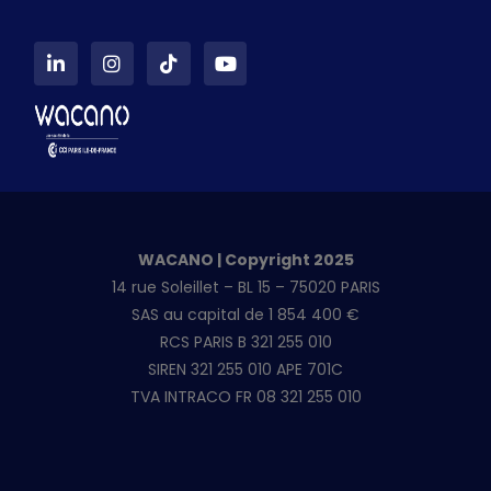
L
I
T
Y
i
n
i
o
n
s
k
u
k
t
t
t
e
a
o
u
d
g
k
b
i
r
e
n
a
-
m
i
n
WACANO | Copyright 2025
14 rue Soleillet – BL 15 – 75020 PARIS
SAS au capital de 1 854 400 €
RCS PARIS B 321 255 010
SIREN 321 255 010 APE 701C
TVA INTRACO FR 08 321 255 010