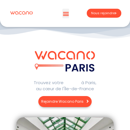
Aller
au
Nous rejoindre
contenu
Espaces de travail
À propos – Wacano
Espace membre | WACA’preneur
Trouvez votre
à Paris,
au cœur de l'Île-de-France
Rejoindre Wacano Paris