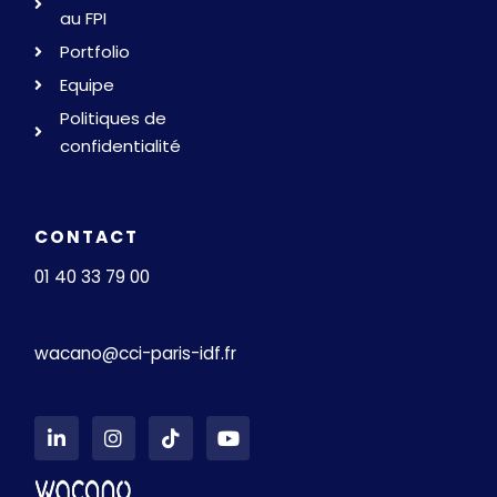
au FPI
Portfolio
Equipe
Politiques de
confidentialité
CONTACT
01 40 33 79 00
wacano@cci-paris-idf.fr
L
I
T
Y
i
n
i
o
n
s
k
u
k
t
t
t