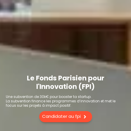
Le Fonds Parisien pour
l'Innovation (FPI)
Une subvention de 30k€ pour booster ta startup.
La subvention finance les programmes d’innovation et met le
focus sur les projets à impact positif.
Candidater au fpi