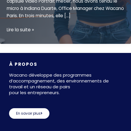
capsule vidéo Portrait métier, nous avons tendu le
micro à Indiana Duarte, Office Manager chez Wacano
Paris. En trois minutes, elle […]
Qui
Lire la suite »
facilite
la
vie
des
À PROPOS
entrepreneurs
au
Wacano développe des programmes
bureau
d’accompagnement, des environnements de
travail et un réseau de pairs
?
pour les entrepreneurs.
On
vous
présente
En savoir plus
Indiana,
Office