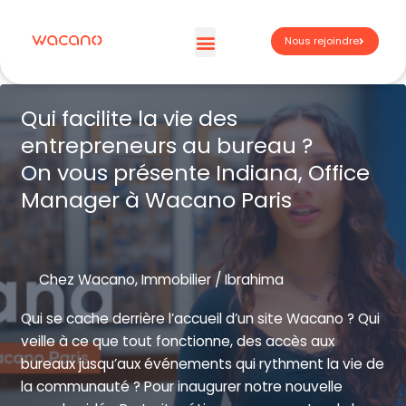
Aller
au
Nous rejoindre
contenu
Espaces de travail
À propos – Wacano
Espace membre | WACA’preneur
Qui facilite la vie des
entrepreneurs au bureau ?
On vous présente Indiana, Office
Manager à Wacano Paris
Chez Wacano
,
Immobilier
/
Ibrahima
Qui se cache derrière l’accueil d’un site Wacano ? Qui
veille à ce que tout fonctionne, des accès aux
bureaux jusqu’aux événements qui rythment la vie de
la communauté ? Pour inaugurer notre nouvelle