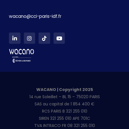
wacano@cci-paris-idf.fr
L
I
T
Y
i
n
i
o
n
s
k
u
k
t
t
t
e
a
o
u
d
g
k
b
i
r
e
n
a
-
m
i
n
WACANO | Copyright 2025
14 rue Soleillet – BL 15 – 75020 PARIS
SAS au capital de 1 854 400 €
RCS PARIS B 321 255 010
SIREN 321 255 010 APE 701C
TVA INTRACO FR 08 321 255 010