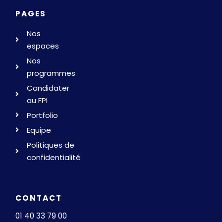
Manager
PAGES
à
Wacano
Nos
Paris
espaces
Nos
programmes
Candidater
au FPI
Portfolio
Equipe
Politiques de
confidentialité
CONTACT
01 40 33 79 00