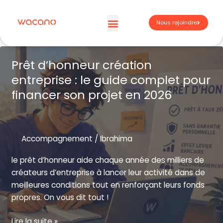
Aller
au
Nous rejoindre
contenu
Espaces de travail
À propos – Wacano
Espace membre | WACA’preneur
Prêt d’honneur création
entreprise : le guide complet pour
financer son projet en 2026
Accompagnement
/
Ibrahima
le prêt d’honneur aide chaque année des milliers de
créateurs d’entreprise à lancer leur activité dans de
meilleures conditions tout en renforçant leurs fonds
propres. On vous dit tout !
Prêt
Lire la suite »