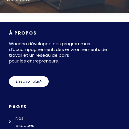
d’honneur
création
entreprise
:
À PROPOS
le
guide
Wacano développe des programmes
complet
d’accompagnement, des environnements de
travail et un réseau de pairs
pour
pour les entrepreneurs.
financer
son
projet
En savoir plus
en
2026
PAGES
Nos
espaces