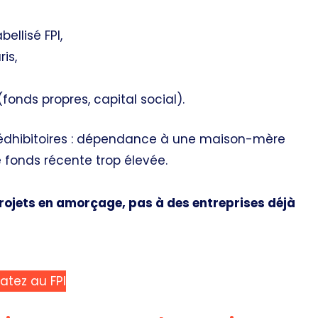
llisé FPI,
is,
onds propres, capital social).
t rédhibitoires : dépendance à une maison-mère
 fonds récente trop élevée.
projets en amorçage, pas à des entreprises déjà
atez au FPI