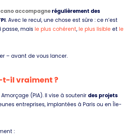
cano accompagne
régulièrement des
FPI
. Avec le recul, une chose est sûre : ce n’est
ui passe, mais
le plus cohérent
,
le plus lisible
et
le
ser – avant de vous lancer.
e-t-il vraiment ?
n Amorçage (PIA). Il vise à soutenir
des projets
jeunes entreprises, implantées à Paris ou en Île-
ment :