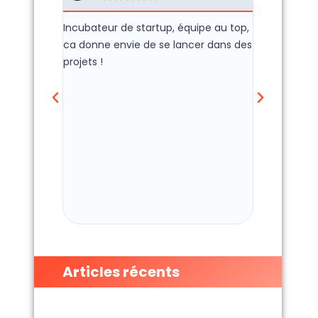
Incubateur de startup, équipe au top,
C'est Wacano 
ca donne envie de se lancer dans des
donné la ch
projets !
entreprise e
qui est aujou
L'équipe sur
toujours de 
qui touche 
jeunes entre
locaux dispon
pépinière so
permettant t
trouver un bu
Articles récents