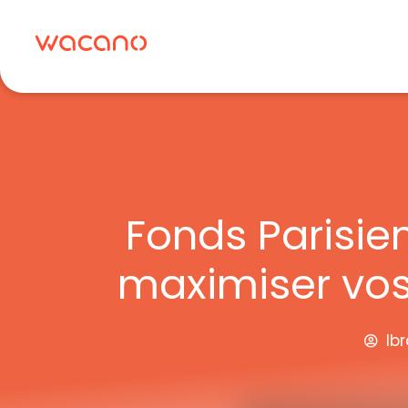
Aller
au
contenu
Fonds Parisie
maximiser vos
Ib