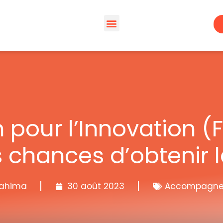
Espaces de travail
À propos – Wacano
Espace membre | WACA’preneur
n pour l’Innovation (
 chances d’obtenir l
rahima
30 août 2023
Accompagn