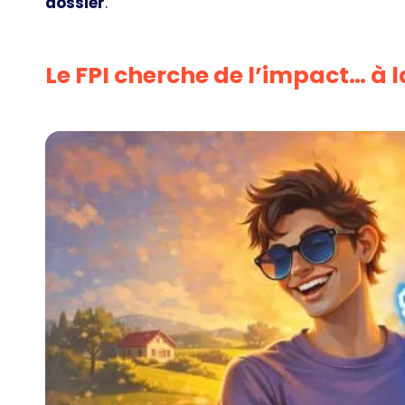
dossier
.
Le FPI cherche de l’impact… à l