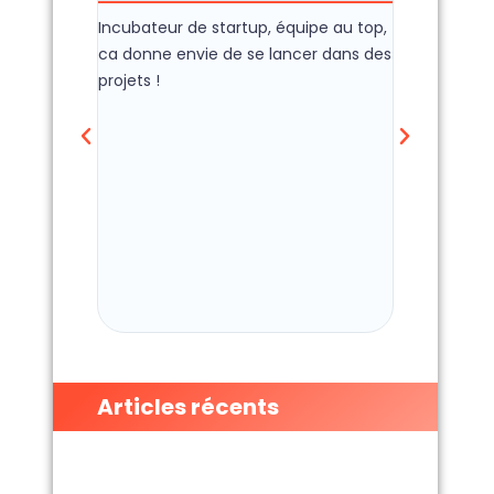
Incubateur de startup, équipe au top,
C'est Wacano 
ca donne envie de se lancer dans des
donné la ch
projets !
entreprise e
qui est aujou
L'équipe sur
toujours de 
qui touche 
jeunes entre
locaux dispon
pépinière so
permettant t
trouver un bu
Articles récents