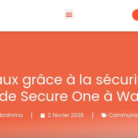
Espaces de travail
À propos – Wacano
Espace membre | WACA’preneur
aux grâce à la sécuri
 de Secure One à Wa
Ibrahima
2 février 2026
Communa