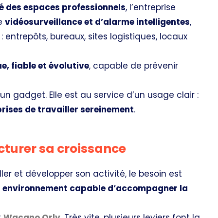
té des espaces professionnels
, l’entreprise
de
vidéosurveillance et d’alarme intelligentes
,
 entrepôts, bureaux, sites logistiques, locaux
e, fiable et évolutive
, capable de prévenir
n gadget. Elle est au service d’un usage clair :
prises de travailler sereinement
.
cturer sa croissance
er et développer son activité, le besoin est
n
environnement capable d’accompagner la
t
Wacano Orly
. Très vite, plusieurs leviers font la