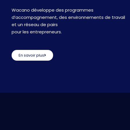
connectée
Wacano développe des programmes
:
d’accompagnement, des environnements de travail
le
et un réseau de pairs
parcours
pour les entrepreneurs.
de
Secure
One
En savoir plus
à
Wacano
Orly