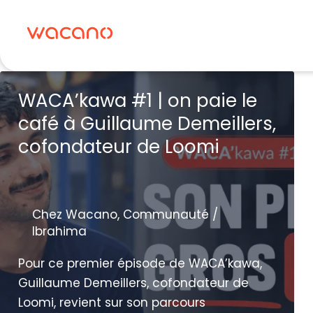
Aller
au
contenu
WACA’kawa #1 | on paie le
café à Guillaume Demeillers,
cofondateur de Loomi
Chez Wacano
,
Communauté
/
Ibrahima
Pour ce premier épisode de WACA’kawa,
Guillaume Demeillers, cofondateur de
Loomi, revient sur son parcours