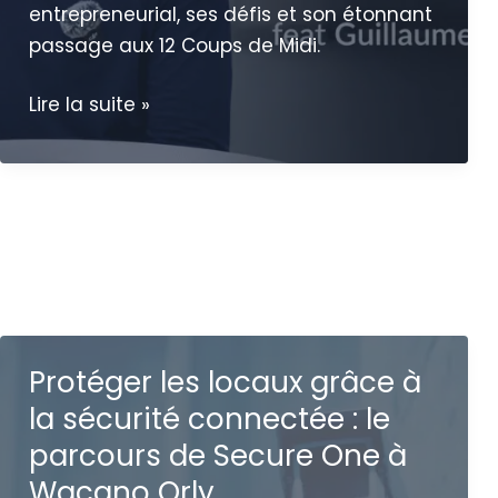
entrepreneurial, ses défis et son étonnant
passage aux 12 Coups de Midi.
WACA’kawa
Lire la suite »
#1
|
on
paie
le
café
à
Guillaume
Protéger les locaux grâce à
Demeillers,
la sécurité connectée : le
cofondateur
de
parcours de Secure One à
Loomi
Wacano Orly