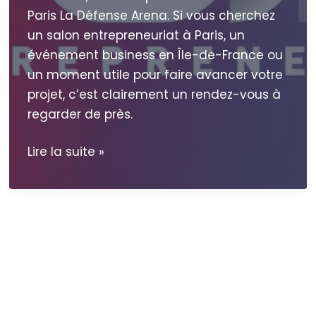
Paris La Défense Arena. Si vous cherchez
un salon entrepreneuriat à Paris, un
événement business en Île-de-France ou
un moment utile pour faire avancer votre
projet, c’est clairement un rendez-vous à
regarder de près.
GO
Lire la suite »
Entrepreneurs
2026
à
Paris
:
pourquoi
y
aller