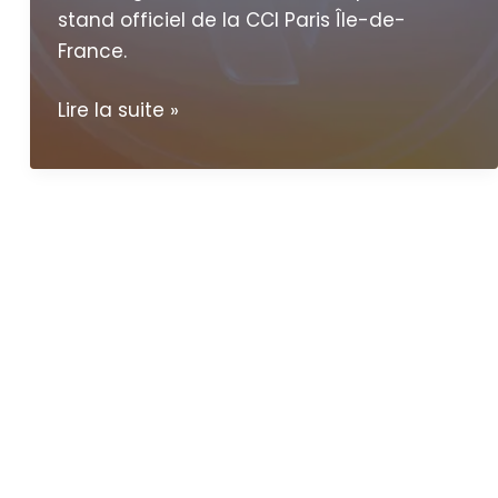
stand officiel de la CCI Paris Île-de-
France.
VivaTech
Lire la suite »
2026
:
startups
d’Îles-
de-
France,
entrez
(encore)
dans
la
cour
des