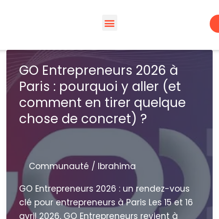
Espaces de travail
À propos – Wacano
Espace membre | WACA’preneur
GO Entrepreneurs 2026 à
Paris : pourquoi y aller (et
comment en tirer quelque
chose de concret) ?
Communauté
/
Ibrahima
GO Entrepreneurs 2026 : un rendez-vous
clé pour entrepreneurs à Paris Les 15 et 16
avril 2026, GO Entrepreneurs revient à