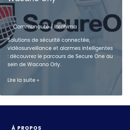
Communauté
/
Ibrahima
Solutions de sécurité connectée,
vidéosurveillance et alarmes intelligentes
: découvrez le parcours de Secure One au
sein de Wacano Orly.
Protéger
Lire la suite »
les
locaux
grâce
à
la
À PROPOS
sécurité