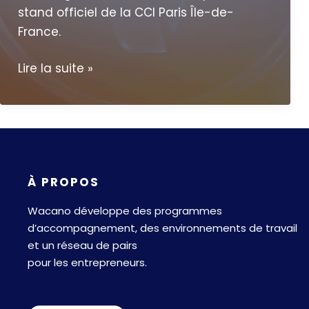
stand officiel de la CCI Paris Île-de-
France.
VivaTech
Lire la suite »
2026
:
startups
d’Îles-
de-
À PROPOS
France,
entrez
Wacano développe des programmes
(encore)
d’accompagnement, des environnements de travail
dans
et un réseau de pairs
la
pour les entrepreneurs.
cour
des