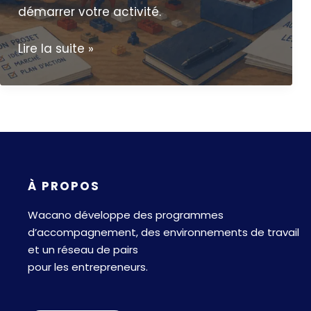
démarrer votre activité.
Créer
Lire la suite »
une
auto-
entreprise
en
2026
:
les
À PROPOS
6
Wacano développe des programmes
étapes
d’accompagnement, des environnements de travail
pour
et un réseau de pairs
bien
pour les entrepreneurs.
démarrer