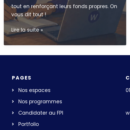
tout en renforçant leurs fonds propres. On
vous dit tout !
Prêt
Lire la suite »
d’honneur
création
entreprise
:
le
PAGES
C
guide
complet
Nos espaces
0
pour
Nos programmes
financer
son
w
Candidater au FPI
projet
Portfolio
en