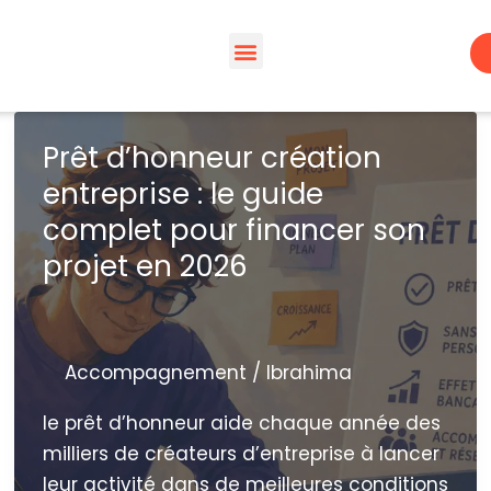
Espaces de travail
À propos – Wacano
Espace membre | WACA’preneur
Prêt d’honneur création
entreprise : le guide
complet pour financer son
projet en 2026
Accompagnement
/
Ibrahima
le prêt d’honneur aide chaque année des
milliers de créateurs d’entreprise à lancer
leur activité dans de meilleures conditions